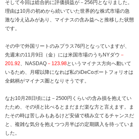
そして今回は総合的に評価損益が－256円となりました。
理由は10月の初めから続いていた世界的な株式市場の急
激な冷え込みがあり、マイナスの含み益へと推移した状態
です。
その中で外国リートのみプラス76円となっていますが、
先週末の11月9日（金）には米国市場のうちNYダウ
－
201.92
、NASDAQ
－123.98
というマイナス方向へ動いて
いるため、月曜以降になれば私のiDeCoポートフォリオは
全銘柄がマイナス圏となりそうです。
なお10月28日頃には－2500円くらいの含み損を抱えてい
たため、その頃と比べるとまだまだ楽な方と言えます。ま
たその時は苦しみもあるけど安値で積み立てるチャンスだ
と、複雑な気分を抱えつつ月半ばの定期購入を待っていま
した。