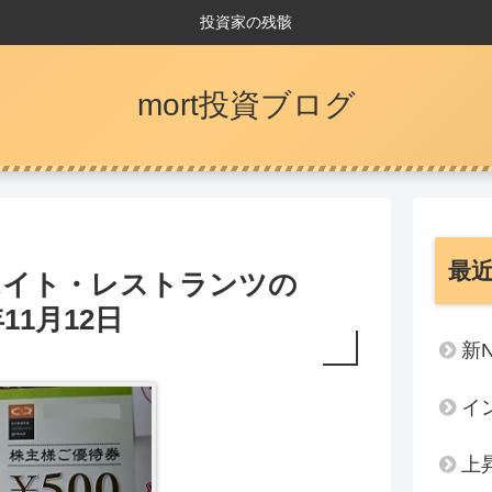
投資家の残骸
mort投資ブログ
最
エイト・レストランツの
11月12日
新
イ
上