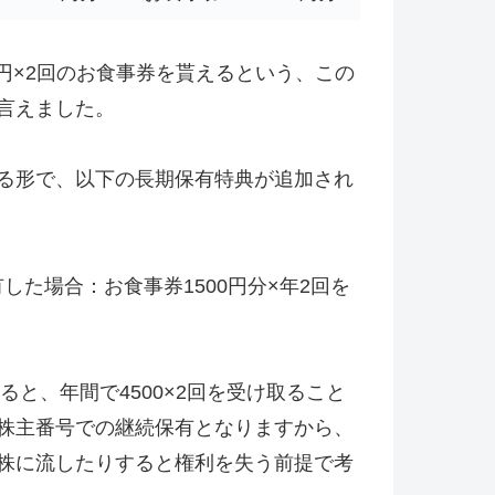
0円×2回のお食事券を貰えるという、この
言えました。
る形で、以下の長期保有特典が追加され
有した場合：お食事券1500円分×年2回を
ると、年間で4500×2回を受け取ること
株主番号での継続保有となりますから、
株に流したりすると権利を失う前提で考