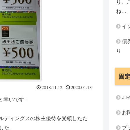
り。
ね…
イ
債
り
固
2018.11.12
2020.04.13
J-
と幸いです！
お
ルディングスの株主優待を受領したた
プ
した。