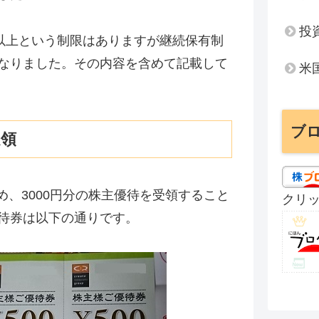
投
株以上という制限はありますが継続保有制
なりました。その内容を含めて記載して
米
ブ
受領
ため、3000円分の株主優待を受領すること
クリ
待券は以下の通りです。