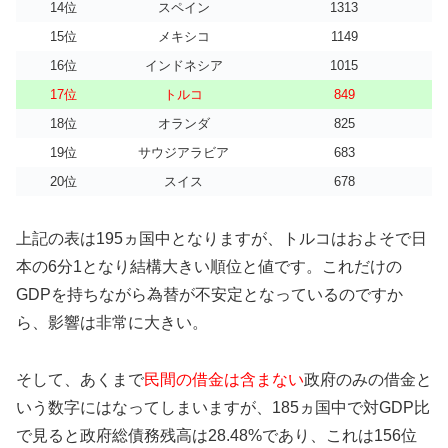
14位
スペイン
1313
15位
メキシコ
1149
16位
インドネシア
1015
17位
トルコ
849
18位
オランダ
825
19位
サウジアラビア
683
20位
スイス
678
上記の表は195ヵ国中となりますが、トルコはおよそで日
本の6分1となり結構大きい順位と値です。これだけの
GDPを持ちながら為替が不安定となっているのですか
ら、影響は非常に大きい。
そして、あくまで
民間の借金は含まない
政府のみの借金と
いう数字にはなってしまいますが、185ヵ国中で対GDP比
で見ると政府総債務残高は28.48%であり、これは156位