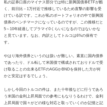
私の証券口座のマイナス部分では特に新興国債券ETFが酷
く、前日比－1万付近で推移しているため直撃の影響を受
けている訳です。これが私のポートフォリオの中で新興国
債券のベンチマークになっているのですが、この推移だと
5～10年経過してプラマイ0くらいになるのではないかな
と見ています。なお、内訳としてトルコは6%の保有で
す。
やはり海外債券というのは扱いが難しい。素直に国内債券
であったり、ドル転して米国債で構成されておりドルで受
け取ることの出来るETFのAGGかBNDを保持した方が何
かと安定はするでしょう。
しかし今回のトルコの件は、また十年後などに行うであろ
う米国の金利上昇局面での参考にもなりうるわけで、金利
上昇局面で国々がどの様な対応と取っていくのか記憶と記