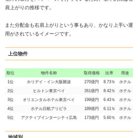
肩上がりの推移です。
また分配金も右肩上がりという事もあり、かなり上手い運
用がされているイメージです。
上位物件
順位
物件名称
取得価格
比率
用途
1位
ホリデイ・イン大阪難波
270億円
8.73％
ホテル
2位
ヒルトン東京ベイ
261億円
8.42％
ホテル
3位
オリエンタルホテル東京ベイ
199億円
6.43％
ホテル
4位
ホテル日航アリビラ
189億円
6.11％
ホテル
5位
アクティブインターシティ広島
173億円
5.60％
ホテル
地域別