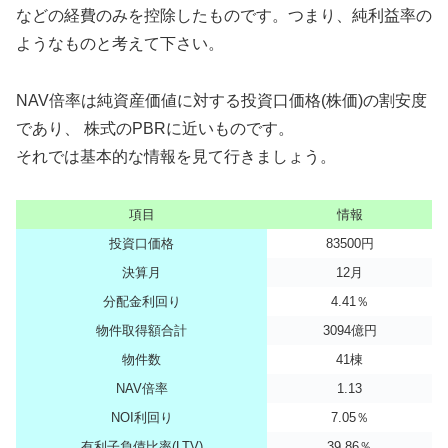
などの経費のみを控除したものです。つまり、純利益率の
ようなものと考えて下さい。
NAV倍率は純資産価値に対する投資口価格(株価)の割安度
であり、 株式のPBRに近いものです。
それでは基本的な情報を見て行きましょう。
項目
情報
投資口価格
83500円
決算月
12月
分配金利回り
4.41％
物件取得額合計
3094億円
物件数
41棟
NAV倍率
1.13
NOI利回り
7.05％
有利子負債比率(LTV)
39.86％