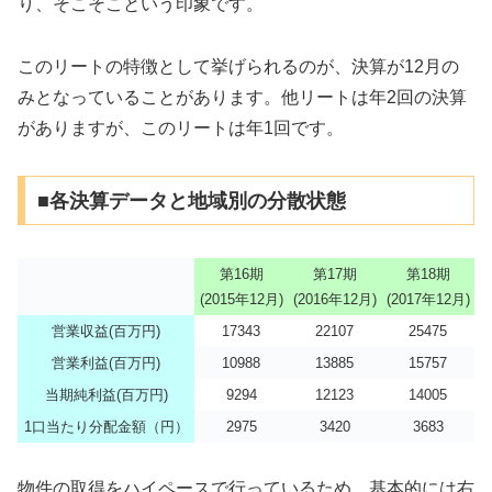
り、そこそこという印象です。
このリートの特徴として挙げられるのが、決算が12月の
みとなっていることがあります。他リートは年2回の決算
がありますが、このリートは年1回です。
■各決算データと地域別の分散状態
第16期
第17期
第18期
(2015年12月)
(2016年12月)
(2017年12月)
営業収益(百万円)
17343
22107
25475
営業利益(百万円)
10988
13885
15757
当期純利益(百万円)
9294
12123
14005
1口当たり分配金額（円）
2975
3420
3683
物件の取得をハイペースで行っているため、基本的には右