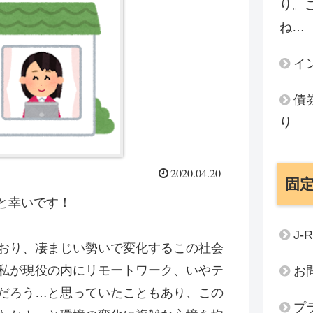
り。
ね…
イ
債
り
2020.04.20
固
と幸いです！
J-
おり、凄まじい勢いで変化するこの社会
私が現役の内にリモートワーク、いやテ
お
だろう…と思っていたこともあり、この
プ