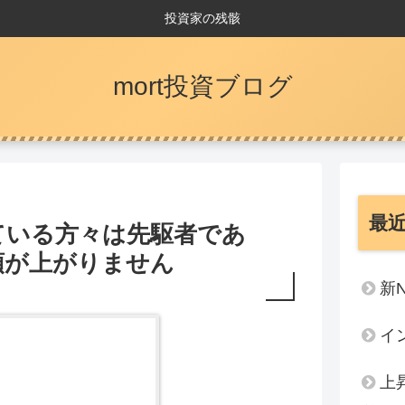
投資家の残骸
mort投資ブログ
最
ている方々は先駆者であ
頭が上がりません
新
イ
上