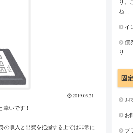
り。
ね…
イ
債
り
固
2019.05.21
J-
と幸いです！
お
身の収入と出費を把握する上では非常に
プ