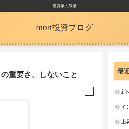
投資家の残骸
mort投資ブログ
最
との重要さ、しないこと
新
イ
上