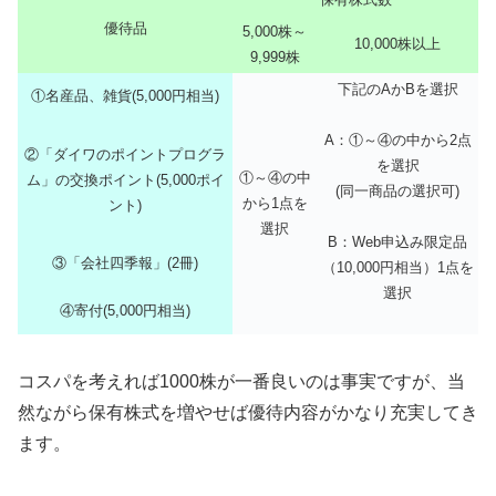
優待品
5,000株～
10,000株以上
9,999株
下記のAかBを選択
①名産品、雑貨(5,000円相当)
A：①～④の中から2点
②「ダイワのポイントプログラ
を選択
①～④の中
ム」の交換ポイント(5,000ポイ
(同一商品の選択可)
から1点を
ント)
選択
B：Web申込み限定品
③「会社四季報」(2冊)
（10,000円相当）1点を
選択
④寄付(5,000円相当)
コスパを考えれば1000株が一番良いのは事実ですが、当
然ながら保有株式を増やせば優待内容がかなり充実してき
ます。